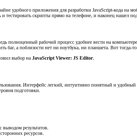
райне удобного приложения для разработки JavaScript-кода на 
ть и тестировать скрипты прямо на телефоне, и наконец нашел п
ведь полноценный рабочий процесс удобнее вести на компьютере
ть баг, а поблизости нет ни ноутбука, ни планшета. Вот тогда-
новил выбор на
JavaScript Viewer: JS Editor
.
ользования. Интерфейс легкий, интуитивно понятный и удобный д
ровня подготовки.
с выводом результатов.
 сторонних ресурсов.