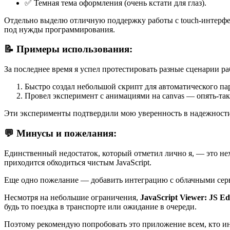
✅ Темная тема оформления (очень кстати для глаз).
Отдельно выделю отличную поддержку работы с touch-интерфей
под нужды программирования.
📝 Примеры использования:
За последнее время я успел протестировать разные сценарии р
Быстро создал небольшой скрипт для автоматического па
Провел эксперимент с анимациями на canvas — опять-так
Эти эксперименты подтвердили мою уверенность в надежност
💬 Минусы и пожелания:
Единственный недостаток, который отметил лично я, — это н
приходится обходиться чистым JavaScript.
Еще одно пожелание — добавить интеграцию с облачными серв
Несмотря на небольшие ограничения,
JavaScript Viewer: JS Ed
будь то поездка в транспорте или ожидание в очереди.
Поэтому рекомендую попробовать это приложение всем, кто инт