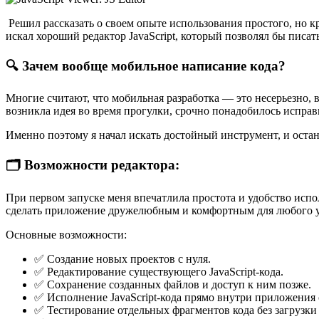
Решил рассказать о своем опыте использования простого, но к
искал хороший редактор JavaScript, который позволял бы писа
🔍 Зачем вообще мобильное написание кода?
Многие считают, что мобильная разработка — это несерьезно, 
возникла идея во время прогулки, срочно понадобилось исправи
Именно поэтому я начал искать достойный инструмент, и оста
🗂️ Возможности редактора:
При первом запуске меня впечатлила простота и удобство исп
сделать приложение дружелюбным и комфортным для любого у
Основные возможности:
✅ Создание новых проектов с нуля.
✅ Редактирование существующего JavaScript-кода.
✅ Сохранение созданных файлов и доступ к ним позже.
✅ Исполнение JavaScript-кода прямо внутри приложения 
✅ Тестирование отдельных фрагментов кода без загрузки