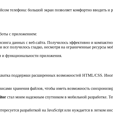
сом телефона: большой экран позволяет комфортно вводить и ре
аботы с приложением:
рсинга данных с веб-сайта. Получилось эффективно и компактно,
и все получилось гладко, несмотря на ограниченные ресурсы мо
и и функциональности приложения.
ехватка поддержки расширенных возможностей HTML/CSS. Иногда
исами хранения файлов, чтобы иметь возможность синхронизир
itor
стал моим надежным спутником в мобильной разработке. Тепе
ересуется разработкой на JavaScript или нуждается в легком и