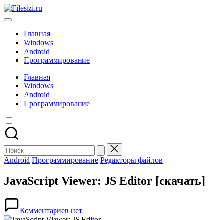
Перейти
Filesizi.ru
к
Программы
содержимому
и
Главная
приложения
Windows
для
Android
ПК
Программирование
и
телефонов
Главная
Windows
Android
Программирование
Поиск
для:
Опубликовано
Android
Программирование
Редакторы файлов
в
JavaScript Viewer: JS Editor [скачать]
Комментариев нет