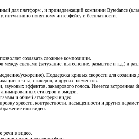
ный для платформ , и принадлежащий компании Bytedance (владе
у, интуитивно понятному интерфейсу и бесплатности.
 позволяет создавать сложные композиции.
 между сценами (затухание, вытеснение, размытие и т.д.) и ра
амедление/ускорение). Поддержка кривых скорости для создания
мации текста, стикеров, и других элементов.
, звуковых эффектов, закадрового голоса. Имеется встроенная б
, анимированных стикеров и эмодзи.
 гаммы и общей атмосферы видео.
лировку яркости, контрастности, насыщенности и других парамет
зображение или видео.
 речи в видео.
реднем плане и удаление фона.