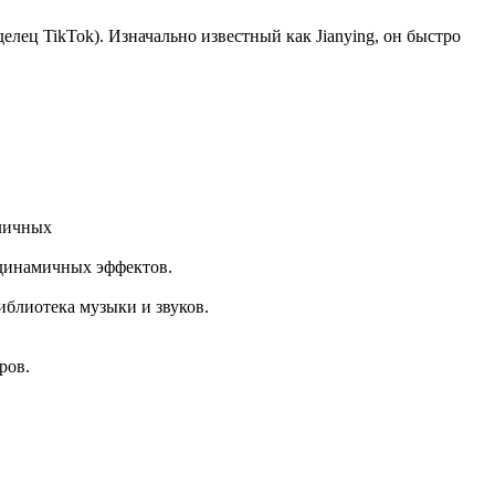
лец TikTok). Изначально известный как Jianying, он быстро
зличных
 динамичных эффектов.
иблиотека музыки и звуков.
ров.