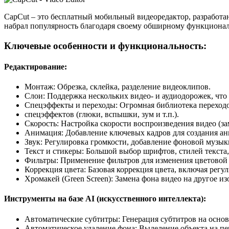
CapCut – это бесплатный мобильный видеоредактор, разработан
набрал популярность благодаря своему обширному функционал
Ключевые особенности и функциональность:
Редактирование:
Монтаж: Обрезка, склейка, разделение видеоклипов.
Слои: Поддержка нескольких видео- и аудиодорожек, что
Спецэффекты и переходы: Огромная библиотека переходов
спецэффектов (глюки, вспышки, зум и т.п.).
Скорость: Настройка скорости воспроизведения видео (з
Анимация: Добавление ключевых кадров для создания ани
Звук: Регулировка громкости, добавление фоновой музыки
Текст и стикеры: Большой выбор шрифтов, стилей текста
Фильтры: Применение фильтров для изменения цветовой
Коррекция цвета: Базовая коррекция цвета, включая регу
Хромакей (Green Screen): Замена фона видео на другое и
Инструменты на базе AI (искусственного интеллекта):
Автоматические субтитры: Генерация субтитров на основе
Автоматическое удаление фона: Выделение объекта на пе