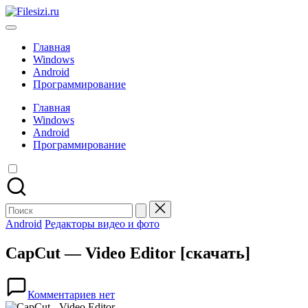
Перейти
Filesizi.ru
к
Программы
содержимому
и
Главная
приложения
Windows
для
Android
ПК
Программирование
и
телефонов
Главная
Windows
Android
Программирование
Поиск
для:
Опубликовано
Android
Редакторы видео и фото
в
CapCut — Video Editor [скачать]
Комментариев нет